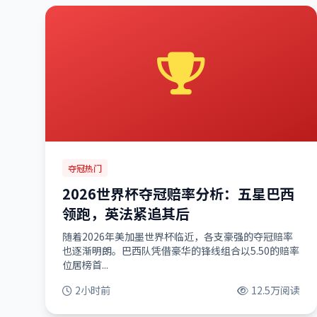
夺冠热门
2026世界杯夺冠赔率分析：五星巴西
领跑，英法紧追其后
随着2026年美加墨世界杯临近，各支豪强的夺冠赔率
也逐渐明朗。巴西队凭借豪华的锋线组合以5.50的赔率
位居榜首...
2小时前
12.5万阅读