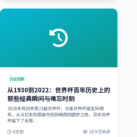
历史回顾
从1930到2022：世界杯百年历史上的
那些经典瞬间与难忘时刻
2026年将迎来第23届世界杯，也是世界杯诞生96周
年。从乌拉圭的首届夺冠到梅西的圆梦之旅，百年世界
杯留下了无数...
4天前
18.9万阅读