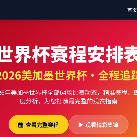
首页
世界杯赛程安排
2026美加墨世界杯·全程追
026年美加墨世界杯全部64场比赛动态，精准赛程、
度分析，为您打造最完整的观赛指南
查看完整赛程
观看精彩集锦