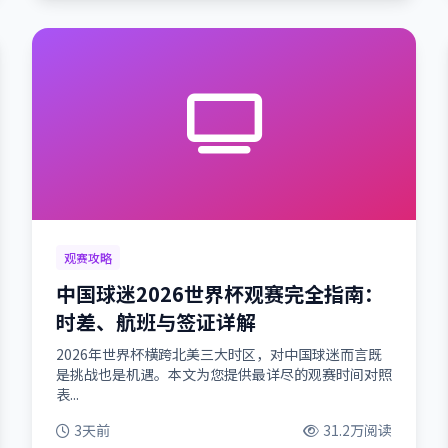
观赛攻略
中国球迷2026世界杯观赛完全指南：
时差、航班与签证详解
2026年世界杯横跨北美三大时区，对中国球迷而言既
是挑战也是机遇。本文为您提供最详尽的观赛时间对照
表...
3天前
31.2万阅读