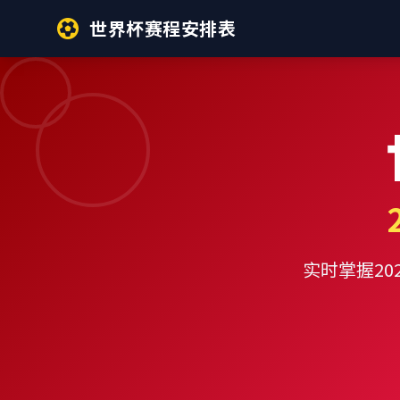
世界杯赛程安排表
实时掌握2