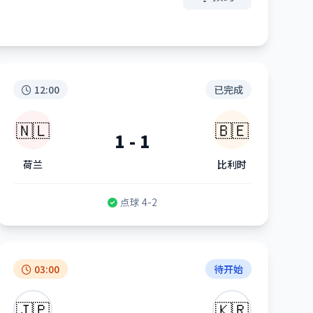
12:00
已完成
🇳🇱
🇧🇪
1 - 1
荷兰
比利时
点球 4-2
03:00
待开始
🇯🇵
🇰🇷