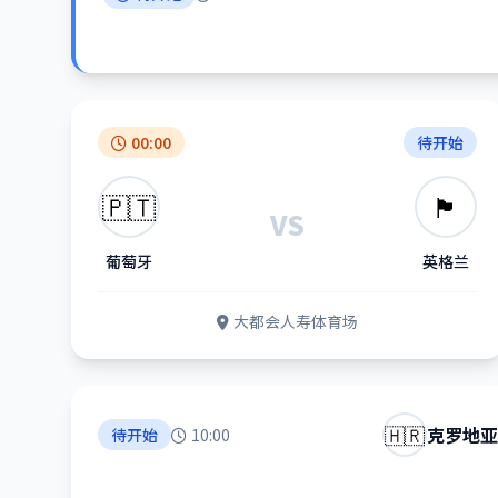
00:00
待开始
🇵🇹
🏴󠁧󠁢󠁥󠁮󠁧󠁿
VS
葡萄牙
英格兰
大都会人寿体育场
🇭🇷
克罗地亚
待开始
10:00