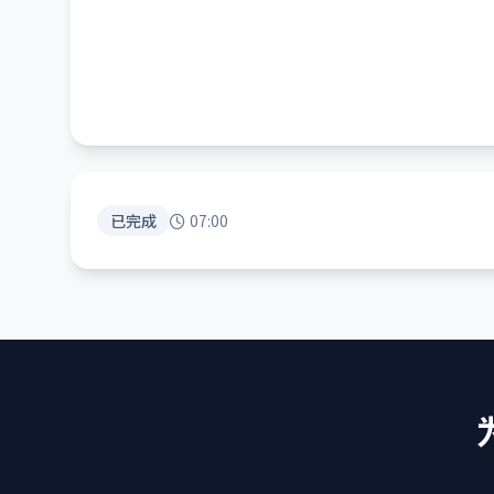
已完成
07:00