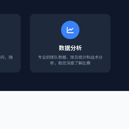
数据分析
访问，随
专业的球队数据、球员统计和战术分
析，助您深度了解比赛