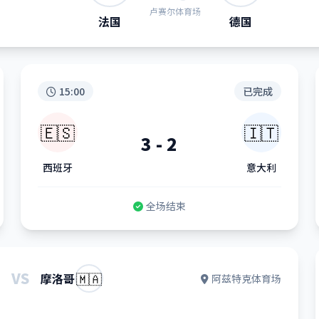
卢赛尔体育场
法国
德国
15:00
已完成
🇪🇸
🇮🇹
3 - 2
西班牙
意大利
全场结束
VS
🇲🇦
摩洛哥
阿兹特克体育场