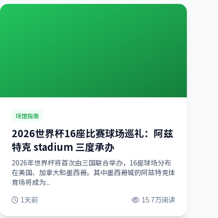
场馆指南
2026世界杯16座比赛球场巡礼：阿兹
特克 stadium 三度承办
2026年世界杯将首次由三国联合举办，16座球场分布
在美国、加拿大和墨西哥。其中墨西哥城的阿兹特克体
育场将成为...
1天前
15.7万阅读